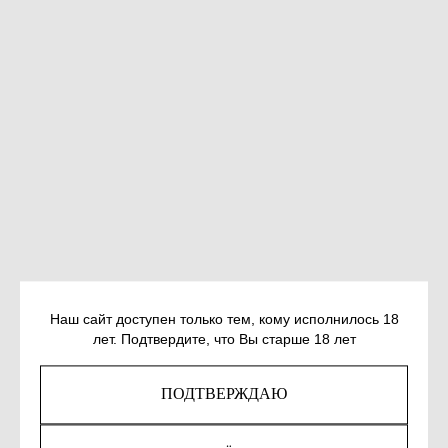
БЕЛОДЕД И. НЕ ГОВОРИ О НЁМ.
Наш сайт доступен только тем, кому исполнилось 18
ПОВЕСТИ
лет. Подтвердите, что Вы старше 18 лет
SKU:
978-5-00139-842-4
ПОДТВЕРЖДАЮ
500
р.