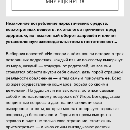
МНЕ ЕЩЁ НЕТ 18
КУПИТЬ
Незаконное потребление наркотических средств,
психотропных веществ, их аналогов причиняет вред
здоровью, их незаконный оборот запрещён и влечет
установленную законодательством ответственность.
В сборник повестей «Не говори о нём» вошли истории о трех
потерянных подростках: каждый из них по-своему вычеркнут
из мира, каждый — отчужден от родителей, но все они
стремятся обрести внутри себя смысл, дать порой страшной
реальности объяснение — и тем самым приручить ее. Всех
их ждет осуществление кошмаров, борьба со своими
демонами. Но удастся ли им выстоять, остаться самими
собой и по-настоящему повзрослеть? Игорь Белодед ставит
неприятные вопросы и дает на них стилистически
выверенные ответы, которые множат теперь уже взрослые
вопросы до бесконечности. Герои его прозы смотрят в
зеркало и видят не только свое отражение, стоит лишь
присмотреться — и из-за спины выглядывают десятки