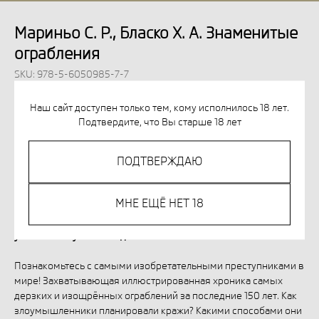
Мариньо С. Р., Бласко Х. А. Знаменитые
ограбления
SKU:
978-5-6050985-7-7
1 350
р.
Наш сайт доступен только тем, кому исполнилось 18 лет.
Подтвердите, что Вы старше 18 лет
Out of stock
ПОДТВЕРЖДАЮ
Незаконное потребление наркотических средств,
МНЕ ЕЩЁ НЕТ 18
психотропных веществ, их аналогов причиняет вред
здоровью, их незаконный оборот запрещён и влечет
установленную законодательством ответственность.
Познакомьтесь с самыми изобретательными преступниками в
мире! Захватывающая иллюстрированная хроника самых
дерзких и изощрённых ограблений за последние 150 лет. Как
злоумышленники планировали кражи? Какими способами они