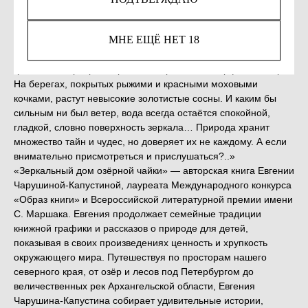
КУПИТЬ
МНЕ ЕЩЁ НЕТ 18
«Недалеко от семи озёр, на болотце у заброшенных
гранитных карьеров спряталось крошечное торфяное озеро.
На берегах, покрытых рыжими и красными моховыми
кочками, растут невысокие золотистые сосны. И каким бы
сильным ни был ветер, вода всегда остаётся спокойной,
гладкой, словно поверхность зеркала… Природа хранит
множество тайн и чудес, но доверяет их не каждому. А если
внимательно присмотреться и прислушаться?..»
«Зеркальный дом озёрной чайки» — авторская книга Евгении
Чарушиной-Капустиной, лауреата Международного конкурса
«Образ книги» и Всероссийской литературной премии имени
С. Маршака. Евгения продолжает семейные традиции
книжной графики и рассказов о природе для детей,
показывая в своих произведениях ценность и хрупкость
окружающего мира. Путешествуя по просторам нашего
северного края, от озёр и лесов под Петербургом до
величественных рек Архангельской области, Евгения
Чарушина-Капустина собирает удивительные истории,