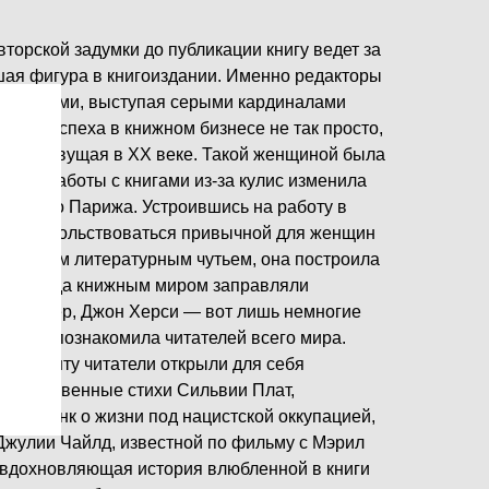
вторской задумки до публикации книгу ведет за
ая фигура в книгоиздании. Именно редакторы
писателями, выступая серыми кардиналами
иться успеха в книжном бизнесе не так просто,
на, живущая в ХХ веке. Такой женщиной была
0 лет работы с книгами из-за кулис изменила
орка до Парижа. Устроившись на работу в
отела довольствоваться привычной для женщин
я тонким литературным чутьем, она построила
емя, когда книжным миром заправляли
н Тайлер, Джон Херси — вот лишь немногие
Джонс познакомила читателей всего мира.
у таланту читатели открыли для себя
о откровенные стихи Сильвии Плат,
ны Франк о жизни под нацистской оккупацией,
Джулии Чайлд, известной по фильму с Мэрил
о вдохновляющая история влюбленной в книги