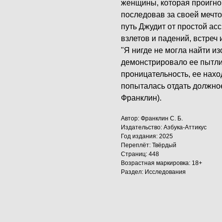
женщины, которая проигн
последовав за своей мечт
путь Джудит от простой ас
взлетов и падений, встреч
"Я нигде не могла найти и
демонстрировало ее пытлив
проницательность, ее нахо
попыталась отдать должное
Франклин).
Автор: Франклин С. Б.
Издательство: Азбука-Аттикус
Год издания: 2025
Переплёт: Твёрдый
Страниц: 448
Возрастная маркировка: 18+
Раздел: Исследования