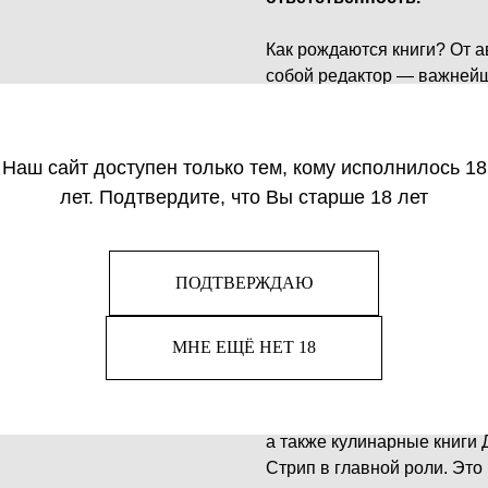
Как рождаются книги? От а
собой редактор — важнейш
стоят за всеми великими 
книжного мира. Однако доб
особенно если вы — женщи
Наш сайт доступен только тем, кому исполнилось 18
Джудит Джонс, которая за 5
лет. Подтвердите, что Вы старше 18 лет
облик литературы от Нью-Й
издательство, она не зах
ролью секретарши. Облада
ПОДТВЕРЖДАЮ
успешную карьеру в то вр
мужчины. Джон Апдайк, Эн
имена, с которыми Джудит 
МНЕ ЕЩЁ НЕТ 18
Благодаря ее издательском
меланхоличные и предельн
пронзительный дневник Ан
а также кулинарные книги 
Стрип в главной роли. Эт