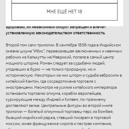
МНЕ ЕЩЁ НЕТ 18
Незаконное потребление наркотических средств,
психотропных веществ, их аналогов причиняет вред
здоровью, их незаконный оборот запрещён и влечет
установленную законодательством ответственность.
Второй том саги-трилогии. В сентябре 1838 года в Индийском
океане шхуна “Ибис”, перевозившая заключенных и наемных
рабочих из Калькутты на Маврикий, попала в самый центр
мощного шторма. Роман следует за судьбами людей,
угодивших в бурю — не только природную, но и
историческую. Некоторых из них шторм и судьба забросили в
китайский Кантон, где сосредоточена торговля с
иностранцами. Несмотря на усилия китайского императора
остановить торговлю опиума, корабли европейцев,
курсирующие между Индией и Китаем, по-прежнему
доставляют зелье. Центральные фигуры во второй книге
трилогии — богатый опиумный торговец-парс из Бомбея;
бывший индийский раджа, ставший писарем в торговой
миссии; юная француженка-сирота и пестрая компания,