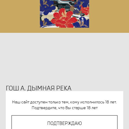
ГОШ А. ДЫМНАЯ РЕКА
SKU:
978-5-86471-885-8
Наш сайт доступен только тем, кому исполнилось 18 лет.
Подтвердите, что Вы старше 18 лет
1 205
р.
ПОДТВЕРЖДАЮ
КУПИТЬ