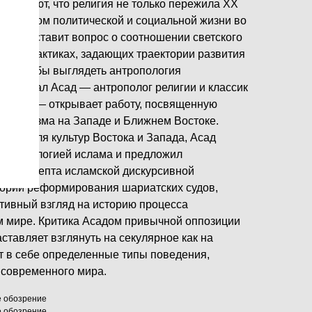
азывают, что религия не только пережила XX
 фактором политической и социальной жизни во
елигии ставит вопрос о соотношении светского
вных практиках, задающих траектории развития
 могла бы выглядеть антропология
ом Талал Асад — антрополог религии и классик
ваний — открывает работу, посвященную
екуляризма на Западе и Ближнем Востоке.
ром для культур Востока и Запада, Асад
антропологией ислама и предложил
ью концепта исламской дискурсивной
тории реформирования шариатских судов,
ативный взгляд на историю процесса
м мире. Критика Асадом привычной оппозиции
аставляет взглянуть на секулярное как на
т в себе определенные типы поведения,
 современного мира.
е обозрение
е обозрение