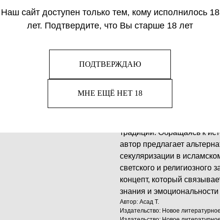
Последние десятилетия пок
Наш сайт доступен только тем, кому исполнилось 18
век, но и остается важным
лет. Подтвердите, что Вы старше 18 лет
всем мире. Актуальность р
и религиозного в дискурси
современных обществ. Как
секуляризма? Этим вопрос
ПОДТВЕРЖДАЮ
постколониальных исследо
концепциям и практикам с
МНЕ ЕЩЁ НЕТ 18
Будучи уникальным медиато
одним из первых занялся 
рассматривать ее с помощ
традиции. Обращаясь к ис
автор предлагает альтерн
секуляризации в исламско
светского и религиозного з
концепт, который связывае
знания и эмоциональности
Автор: Асад Т.
Издательство: Новое литературно
Издательство: Новое литературно