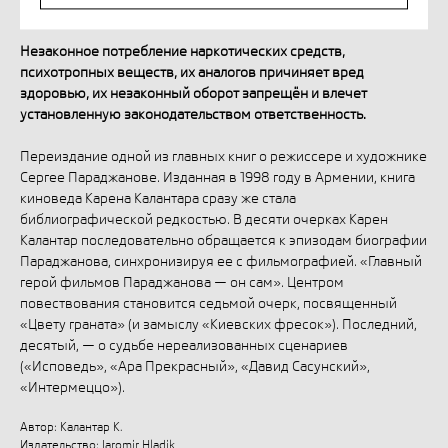
Незаконное потребление наркотических средств,
психотропных веществ, их аналогов причиняет вред
здоровью, их незаконный оборот запрещён и влечет
установленную законодательством ответственность.
Переиздание одной из главных книг о режиссере и художнике
Сергее Параджанове. Изданная в 1998 году в Армении, книга
киноведа Карена Калантара сразу же стала
библиографической редкостью. В десяти очерках Карен
Калантар последовательно обращается к эпизодам биографии
Параджанова, синхронизируя ее с фильмографией. «Главный
герой фильмов Параджанова — он сам». Центром
повествования становится седьмой очерк, посвященный
«Цвету граната» (и замыслу «Киевских фресок»). Последний,
десятый, — о судьбе нереализованных сценариев
(«Исповедь», «Ара Прекрасный», «Давид Сасунский»,
«Интермеццо»).
Автор: Калантар К.
Издательство: Jaromir Hladik