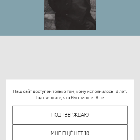
Наш сайт доступен только тем, кому исполнилось 18 лет.
КАЛАНТАР К. ОЧЕРКИ О ПАРАДЖАНОВЕ
Подтвердите, что Вы старше 18 лет
SKU:
978-5-6050670-0-9
ПОДТВЕРЖДАЮ
765
р.
МНЕ ЕЩЁ НЕТ 18
КУПИТЬ