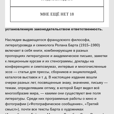
Незаконное потребление наркотических средств,
МНЕ ЕЩЁ НЕТ 18
психотропных веществ, их аналогов причиняет вред
здоровью, их незаконный оборот запрещён и влечет
установленную законодательством ответственность.
Наследие выдающегося французского философа,
литературоведа и семиолога Ролана Барта (1915–1980)
включает в себя книги, комбинирующие в разных
пропорциях литературное и академическое письмо, заметки
к лекционным курсам и их стенограммы, доклады на
конференциях и симпозиумах, интервью и многочисленные
эссе — статьи для прессы, сборников и энциклопедий,
каталогов выставок и т. д. В настоящее издание вошли
очерки разных лет, посвященные знаку, значению, письму —
темам, определявшим оптику, в которой Барт видел всё
многообразие мира, — какими они существуют вне поля
литературы. Среди них программные работы о кино и
фотографии («Фотографическое сообщение», «Третий
смысл»), почти все тексты Барта о художниках