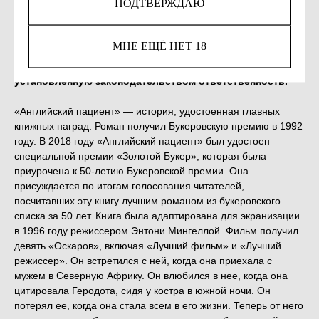
ПОДТВЕРЖДАЮ
Незаконное потребление наркотических средств,
МНЕ ЕЩЁ НЕТ 18
психотропных веществ, их аналогов причиняет вред
здоровью, их незаконный оборот запрещён и влечет
установленную законодательством ответственность.
«Английский пациент» — история, удостоенная главных
книжных наград. Роман получил Букеровскую премию в 1992
году. В 2018 году «Английский пациент» был удостоен
специальной премии «Золотой Букер», которая была
приурочена к 50-летию Букеровской премии. Она
присуждается по итогам голосования читателей,
посчитавших эту книгу лучшим романом из букеровского
списка за 50 лет. Книга была адаптирована для экранизации
в 1996 году режиссером Энтони Мингеллой. Фильм получил
девять «Оскаров», включая «Лучший фильм» и «Лучший
режиссер». Он встретился с ней, когда она приехала с
мужем в Северную Африку. Он влюбился в нее, когда она
цитировала Геродота, сидя у костра в южной ночи. Он
потерял ее, когда она стала всем в его жизни. Теперь от него