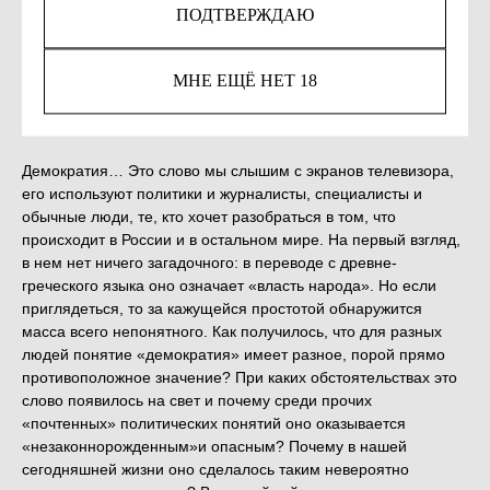
ПОДТВЕРЖДАЮ
Незаконное потребление наркотических средств,
психотропных веществ, их аналогов причиняет вред
МНЕ ЕЩЁ НЕТ 18
здоровью, их незаконный оборот запрещён и влечет
установленную законодательством ответственность.
Демократия… Это слово мы слышим с экранов телевизора,
его используют политики и журналисты, специалисты и
обычные люди, те, кто хочет разобраться в том, что
происходит в России и в остальном мире. На первый взгляд,
в нем нет ничего загадочного: в переводе с древне-
греческого языка оно означает «власть народа». Но если
приглядеться, то за кажущейся простотой обнаружится
масса всего непонятного. Как получилось, что для разныx
людей понятие «демократия» имеет разное, порой прямо
противоположное значение? При каких обстоятельствах это
слово появилось на свет и почему среди прочих
«почтенных» политических понятий оно оказывается
«незаконнорожденным»и опасным? Почему в нашей
сегодняшней жизни оно сделалось таким невероятно