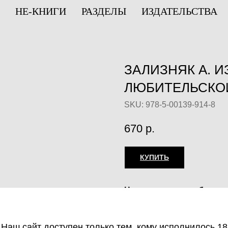
НЕ-КНИГИ
РАЗДЕЛЫ
ИЗДАТЕЛЬСТВА
ЗАЛИЗНЯК А. И
ЛЮБИТЕЛЬСКО
SKU:
978-5-00139-914-8
670
р.
КУПИТЬ
Незаконное потребление
веществ, их аналогов пр
оборот запрещён и влеч
Наш сайт доступен только тем, кому исполнилось 18
ответственность.