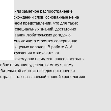
х получили заметное распространение
 о происхождении слов, основанные не на
а на наивном представлении, что для таких
никаких специальных знаний, достаточно
 на основании любительских догадок о
их сочинениях часто строятся совершенно
истории целых народов. В работе А. А.
акие рассуждения отличаются от
тики и почему они не имеют шансов вскрыть
собое внимание уделено самому яркому
бительской лингвистики для построения
 стран — так называемой «новой хронологии»