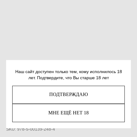
Наш сайт доступен только тем, кому исполнилось 18
лет. Подтвердите, что Вы старше 18 лет
АРМСТРОНГ К. ИСТОРИЯ БОГА: 4000
ПОДТВЕРЖДАЮ
ЛЕТ ИСКАНИЙ В ИУДАИЗМЕ,
ХРИСТИАНСТВЕ И ИСЛАМЕ
МНЕ ЕЩЁ НЕТ 18
(ОБЛОЖКА)
SKU:
978-5-00139-248-4