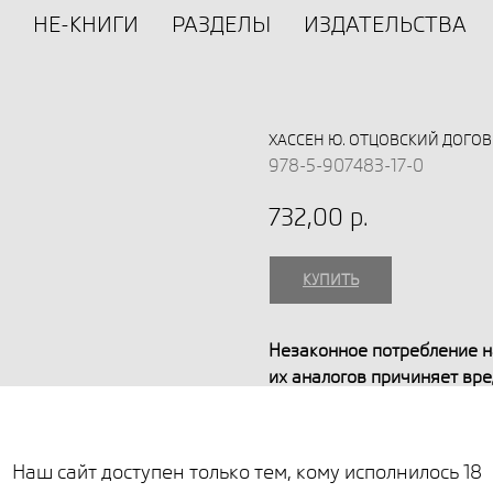
НЕ-КНИГИ
РАЗДЕЛЫ
ИЗДАТЕЛЬСТВА
ХАССЕН Ю. ОТЦОВСКИЙ ДОГО
978-5-907483-17-0
732,00
р.
КУПИТЬ
Незаконное потребление н
их аналогов причиняет вр
влечет установленную зак
Дедушка дважды в год при
Наш сайт доступен только тем, кому исполнилось 18
своих взрослых детей. Его