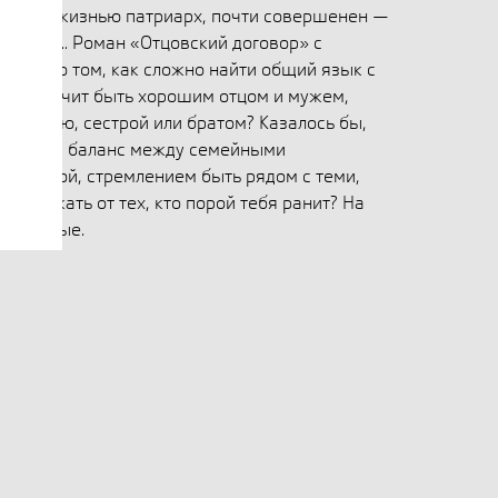
ренный жизнью патриарх, почти совершенен —
кажется… Роман «Отцовский договор» с
ывает о том, как сложно найти общий язык с
Что значит быть хорошим отцом и мужем,
дочерью, сестрой или братом? Казалось бы,
ак найти баланс между семейными
свободой, стремлением быть рядом с теми,
м убежать от тех, кто порой тебя ранит? На
я впервые.