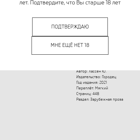
лет. Подтвердите, что Вы старше 18 лет
мужчины. Только он, умуд
по крайней мере, ему так 
иронией и горечью рассказ
ПОДТВЕРЖДАЮ
самыми близкими людьми. 
матерью и женой, сыном и 
наши роли меняются, но к
МНЕ ЕЩЁ НЕТ 18
обязательствами и личной 
кого ты любишь, и соблазно
русском языке публикуетс
Автор: Хассен Ю.
Издательство: Городец
Год издания: 2021
Переплёт: Мягкий
Страниц: 448
Раздел: Зарубежная проза