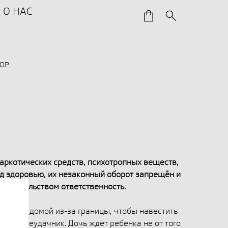
О НАС
ВОР
аркотических средств, психотропных веществ,
ед здоровью, их незаконный оборот запрещён и
онодательством ответственность.
езжает домой из-за границы, чтобы навестить
 сын — неудачник. Дочь ждет ребенка не от того