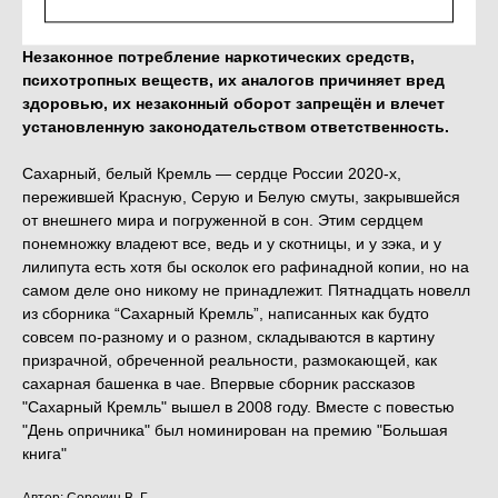
Незаконное потребление наркотических средств,
психотропных веществ, их аналогов причиняет вред
здоровью, их незаконный оборот запрещён и влечет
установленную законодательством ответственность.
Сахарный, белый Кремль — сердце России 2020-х,
пережившей Красную, Серую и Белую смуты, закрывшейся
от внешнего мира и погруженной в сон. Этим сердцем
понемножку владеют все, ведь и у скотницы, и у зэка, и у
лилипута есть хотя бы осколок его рафинадной копии, но на
самом деле оно никому не принадлежит. Пятнадцать новелл
из сборника “Сахарный Кремль”, написанных как будто
совсем по-разному и о разном, складываются в картину
призрачной, обреченной реальности, размокающей, как
сахарная башенка в чае. Впервые сборник рассказов
"Сахарный Кремль" вышел в 2008 году. Вместе с повестью
"День опричника" был номинирован на премию "Большая
книга"