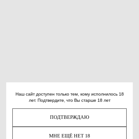
СОРОКИН В. Г. САХАРНЫЙ КРЕМЛЬ
Наш сайт доступен только тем, кому исполнилось 18
лет. Подтвердите, что Вы старше 18 лет
SKU:
978-5-17-103443-6
917
р.
ПОДТВЕРЖДАЮ
Out of stock
МНЕ ЕЩЁ НЕТ 18