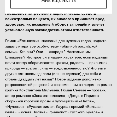
МНЕ ЕЩЁ НЕТ 18
Незаконное потребление наркотических средств,
психотропных веществ, их аналогов причиняет вред
здоровью, их незаконный оборот запрещён и влечет
установленную законодательством ответственность.
Роман «Елтышевы», знаковый для нулевых годов, надолго
задал литературе особую тему «обычной российской
семьи». Кто они? Они — «народ»? Насколько мы —
Елтышевы? Что кроется в нашем характере, если надежды
почти всегда оборачиваются крахом, радость — привычкой,
природа — врагом, сила — вседозволенностью? Что эти и
другие елтышевы сделали (или не сделали) для себя и
страны двадцать лет назад? Новое издание дополнено
ретроспективой рецензий и современным взглядом на роман
критика Константина Мильчина. Роман Сенчин — прозаик,
автор романов «Зона затопления», «Дождь в Париже»,
сборников короткой прозы и публицистики «Петля»,
«Нулевые», «Русская зима». Лауреат премий «Большая
книга», «Ясная Поляна», финалист «Русского Букера» и