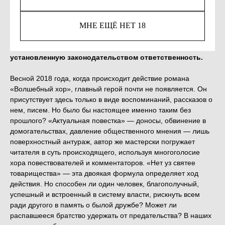
МНЕ ЕЩЁ НЕТ 18
Незаконное потребление наркотических средств,
психотропных веществ, их аналогов причиняет вред
здоровью, их незаконный оборот запрещён и влечет
установленную законодательством ответственность.
Весной 2018 года, когда происходит действие романа
«Волшебный хор», главный герой почти не появляется. Он
присутствует здесь только в виде воспоминаний, рассказов о
нем, писем. Но было бы настоящее именно таким без
прошлого? «Актуальная повестка» — доносы, обвинение в
домогательствах, давление общественного мнения — лишь
поверхностный антураж, автор же мастерски погружает
читателя в суть происходящего, используя многоголосие
хора повествователей и комментаторов. «Нет уз святее
товарищества» — эта двоякая формула определяет ход
действия. Но способен ли один человек, благополучный,
успешный и встроенный в систему власти, рискнуть всем
ради другого в память о былой дружбе? Может ли
распавшееся братство удержать от предательства? В наших