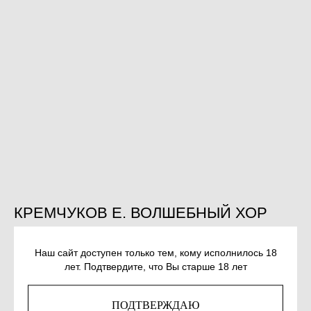
КРЕМЧУКОВ Е. ВОЛШЕБНЫЙ ХОР
SKU:
978-5-00139-796-0
Наш сайт доступен только тем, кому исполнилось 18
643
р.
лет. Подтвердите, что Вы старше 18 лет
КУПИТЬ
ПОДТВЕРЖДАЮ