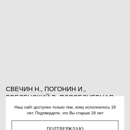
СВЕЧИН Н., ПОГОНИН И.,
ВВЕДЕНСКИЙ В. ПОВСЕДНЕВНАЯ
ЖИЗНЬ ПЕТЕРБУРГСКОЙ СЫСКНОЙ
Наш сайт доступен только тем, кому исполнилось 18
лет. Подтвердите, что Вы старше 18 лет
ПОЛИЦИИ
SKU:
978-5-04-117124-7
ПОДТВЕРЖДАЮ