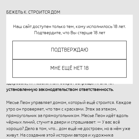
БЕЖЕЛЬ К. СТРОИТСЯ ДОМ
978-5-6049643-5-4
Наш сайт доступен только тем, кому исполнилось 18 лет.
1295,00
р.
Подтвердите, что Вы старше 18 лет
ПОДТВЕРЖДАЮ
КУПИТЬ
МНЕ ЕЩЁ НЕТ 18
Незаконное потребление наркотических средств,
психотропных веществ, их аналогов причиняет вред
здоровью, их незаконный оборот запрещён и влечет
установленную законодательством ответственность.
Месье Леон управляет домом, который ещё строится. Каждое
утро он проверяет, что там с красками. Этаж за этажом,
прямоугольник за прямоугольником. Месье Леон идёт вдоль
чёрных линий, стучит в двери и спрашивает: — У вас всё
хорошо? Дело в том, что... дом ещё не достроен, но в нём уже
живут. На создание этой истории автора и художника