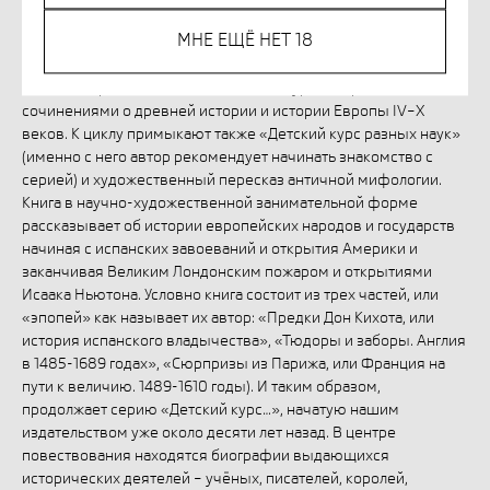
КУПИТЬ
МНЕ ЕЩЁ НЕТ 18
Эта книга продолжает цикл «Детский курс истории», начатый
сочинениями о древней истории и истории Европы IV–X
веков. К циклу примыкают также «Детский курс разных наук»
(именно с него автор рекомендует начинать знакомство с
серией) и художественный пересказ античной мифологии.
Книга в научно-художественной занимательной форме
рассказывает об истории европейских народов и государств
начиная с испанских завоеваний и открытия Америки и
заканчивая Великим Лондонским пожаром и открытиями
Исаака Ньютона. Условно книга состоит из трех частей, или
«эпопей» как называет их автор: «Предки Дон Кихота, или
история испанского владычества», «Тюдоры и заборы. Англия
в 1485-1689 годах», «Сюрпризы из Парижа, или Франция на
пути к величию. 1489-1610 годы). И таким образом,
продолжает серию «Детский курс…», начатую нашим
издательством уже около десяти лет назад. В центре
повествования находятся биографии выдающихся
исторических деятелей – учёных, писателей, королей,