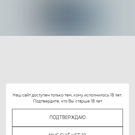
ДЕМЬЯНЕНКО А. МОЙ ДОМ НА ВОДЕ
Наш сайт доступен только тем, кому исполнилось 18 лет.
Подтвердите, что Вы старше 18 лет
SKU:
978-5-91103-764-2
833
р.
ПОДТВЕРЖДАЮ
Out of stock