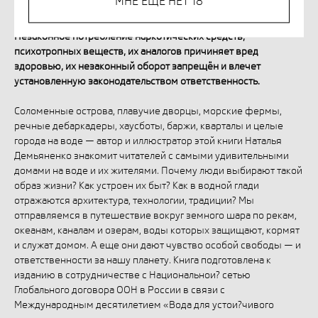
МНЕ ЕЩЁ НЕТ 18
Незаконное потребление наркотических средств,
психотропных веществ, их аналогов причиняет вред
здоровью, их незаконный оборот запрещён и влечет
установленную законодательством ответственность.
Соломенные острова, плавучие дворцы, морские фермы,
речные дебаркадеры, хаусботы, баржи, кварталы и целые
города на воде — автор и иллюстратор этой книги Наталья
Демьяненко знакомит читателей с самыми удивительными
домами на воде и их жителями. Почему люди выбирают такой
образ жизни? Как устроен их быт? Как в водной глади
отражаются архитектура, технологии, традиции? Мы
отправляемся в путешествие вокруг земного шара по рекам,
океанам, каналам и озерам, воды которых защищают, кормят
и служат домом. А еще они дают чувство особой свободы — и
ответственности за нашу планету. Книга подготовлена к
изданию в сотрудничестве с Национальнои? сетью
Глобального договора ООН в России в связи с
Международным десятилетием «Вода для устои?чивого