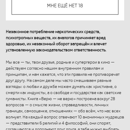
МНЕ ЕЩЁ НЕТ 18
КУПИТЬ
Незаконное потребление наркотических средств,
психотропных веществ, их аналогов причиняет вред
здоровью, их незаконный оборот запрещён и влечет
установленную законодательством ответственность.
Мы все — ты, твои друзья, родные и супергерои в кино —
действуем согласно нашим внутренним правилам и
принципам, и нам кажется, что эти правила не противоречат
друг другу. На самом деле мы часто смешиваем разные
взгляды: о любви и дружбе можем думать как христиане, о
смерти как индуисты, а о свободе и государстве как светские
гуманисты. Книга «Верю — не верю» построена вокруг 28
вопросов — о смысле жизни, справедливости, личных
границах, самооценке, отношениях — обо всём, что нас всех
волнует. На каждый вопрос отвечают 10 анонимных мудрецов
— представители 6 религий и 4 философий, они спорят,
соглашаются и дополняют друг друга, а тебе нужно выбрать