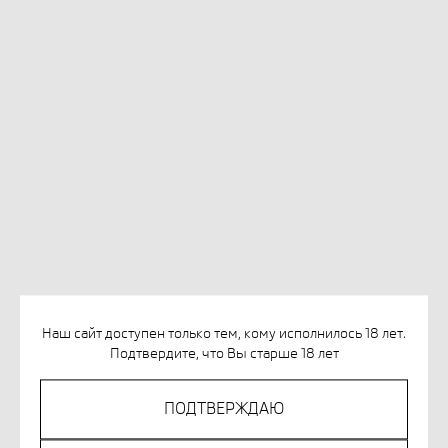
КУРОПАТКИНА О. ВЕРЮ - НЕ ВЕРЮ.
КНИГА-ТЕСТ ПО РЕЛИГИЯМ И
Наш сайт доступен только тем, кому исполнилось 18 лет.
Подтвердите, что Вы старше 18 лет
ФИЛОСОФИЯМ
SKU:
978-5-00167-192-3
ПОДТВЕРЖДАЮ
819
р.