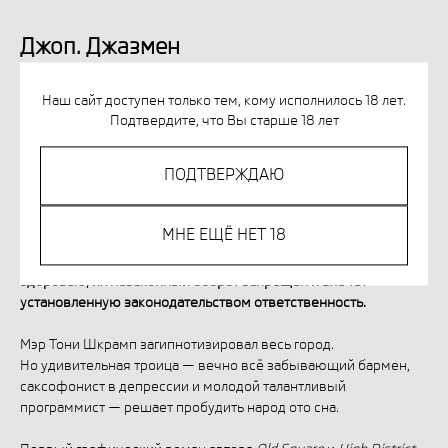
Джоп. Джазмен
978-5-6050403-5-4
Наш сайт доступен только тем, кому исполнилось 18 лет.
2590,00
р.
Подтвердите, что Вы старше 18 лет
ПОДТВЕРЖДАЮ
МНЕ ЕЩЁ НЕТ 18
Незаконное потребление наркотических средств,
психотропных веществ, их аналогов причиняет вред
здоровью, их незаконный оборот запрещён и влечет
установленную законодательством ответственность.
Мэр Тони Шкрамп загипнотизировал весь город.
Но удивительная троица — вечно всё забывающий бармен,
саксофонист в депрессии и молодой талантливый
программист — решает пробудить народ ото сна.