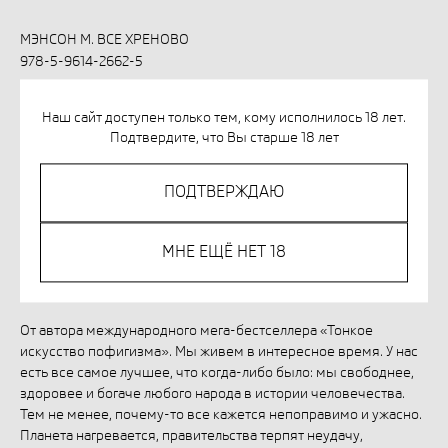
МЭНСОН М. ВСЕ ХРЕНОВО
978-5-9614-2662-5
631,00
р.
Наш сайт доступен только тем, кому исполнилось 18 лет.
Подтвердите, что Вы старше 18 лет
КУПИТЬ
ПОДТВЕРЖДАЮ
Незаконное потребление наркотических средств,
психотропных веществ, их аналогов причиняет вред
МНЕ ЕЩЁ НЕТ 18
здоровью, их незаконный оборот запрещён и влечет
установленную законодательством ответственность.
От автора международного мега-бестселлера «Тонкое
искусство пофигизма». Мы живем в интересное время. У нас
есть все самое лучшее, что когда-либо было: мы свободнее,
здоровее и богаче любого народа в истории человечества.
Тем не менее, почему-то все кажется непоправимо и ужасно.
Планета нагревается, правительства терпят неудачу,