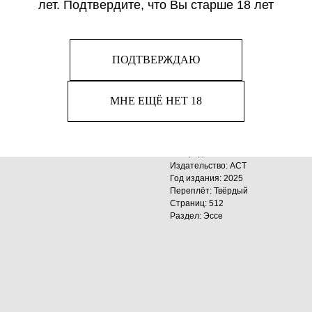
лет. Подтвердите, что Вы старше 18 лет
Сборник прославленного Р
довольно необычен. Он со
произведениям его коллег-
разделена на несколько ча
ПОДТВЕРЖДАЮ
Докинза с кем-то из извес
Представленные эссе весь
МНЕ ЕЩЁ НЕТ 18
элегантный литературный 
сарказмом, и, разумеется, 
Автор: Докинз Р.
Издательство: АСТ
Год издания: 2025
Переплёт: Твёрдый
Страниц: 512
Раздел: Эссе