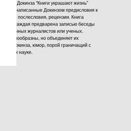
ичарда Докинза “Книги украшают жизнь”
держит написанные Докинзом предисловия к
ученых, послесловия, рецензии. Книга
стей, и каждая предварена записью беседы
тных научных журналистов или ученых.
ма разнообразны, но объединяет их
стиль Докинза, юмор, порой граничащий с
любовь к науке.