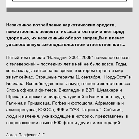
Out of stock
Незаконное потребление наркотических средств,
психотропных веществ, их аналогов причиняет вред
здоровью, их незаконный оборот запрещён и влечет
установленную законодательством ответственность.
Пятый том проекта "Намедни. 2001–2005" наименее связан
с телеверсией – последних лет в ней не было вовсе. Годы,
когда складывается наше время, в котором страна и мир
живут сейчас. Страшные теракты 11 сентября, "Норд-Оста" и
Беслана. Всепобеждающие гламур, глянец и желтая пресса.
Эпоха офиса и фитнеса, Википедии и ВВП, Шумахера и
Шрека, питерских и пиара, Батуриной и Басманного суда,
Галкина и Гришковца, Forbes и фотошопа, Абрамовича и
админресурса, ЮКОСа, ЖЖ и "УАЗ-Патриота". События,
люди и явления, уже входящие в историю, представлены в
сопровождении свыше 500 фото и других иллюстраций.
Автор: Парфенов Л. Г.