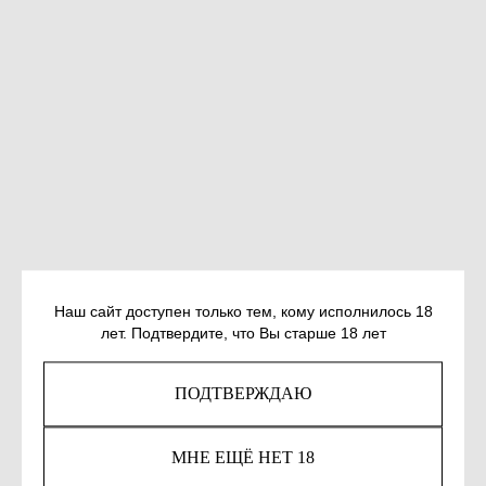
Наш сайт доступен только тем, кому исполнилось 18
ПАРФЕНОВ Л. Г. НАМЕДНИ. НАША
лет. Подтвердите, что Вы старше 18 лет
ЭРА. 2001-2005
ПОДТВЕРЖДАЮ
SKU:
978-5-17-116655-7
3 934
р.
МНЕ ЕЩЁ НЕТ 18