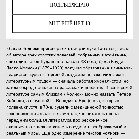
ПОДТВЕРЖДАЮ
Незаконное потребление наркотических средств,
психотропных веществ, их аналогов причиняет вред
МНЕ ЕЩЁ НЕТ 18
здоровью, их незаконный оборот запрещён и влечет
установленную законодательством ответственность.
«Ласло Чолноки приговорили к смерти духи Табана», писал
об авторе трех коротких повестей, собранных в этой книге,
еще один певец Будапешта начала ХХ века, Дюла Круди.
Ласло Чолноки (1879–1929) получил образование в гимназии
пиаристов, курса в Торговой академии не закончил и жил
литературным трудом — сначала работал журналистом, но
затем сосредоточился на рассказах и повестях. В венгерской
литературе самым близким к Чолноки можно назвать Петера
Хайноци, а в русской — Венедикта Ерофеева, которые
полвека спустя, в 70-е, сумели с медицинской точностью
воспроизвести ад алкоголизма так, что читатель понял:
перед ним большая литература про бесконечное
одиночество и невозможность соединить воображаемый и
реальный миры. Еще одно измерение текстов Чолноки —