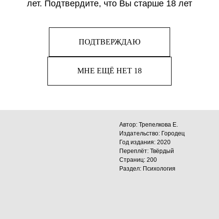
лет. Подтвердите, что Вы старше 18 лет
Книга российской писател
«Высшая школа материнств
ПОДТВЕРЖДАЮ
О выборе, который делает
целей ее жизни — вырасти
успешными. О выборе мето
МНЕ ЕЩЁ НЕТ 18
кропотливом труде и верн
сложные социальные меха
предназначена для широког
Автор: Трепелкова Е.
Издательство: Городец
Год издания: 2020
Переплёт: Твёрдый
Страниц: 200
Раздел: Психология