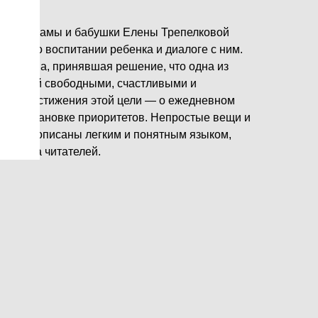
ьницы, мамы и бабушки Елены Трепелковой
а» — о воспитании ребенка и диалоге с ним.
 женщина, принявшая решение, что одна из
ть детей свободными, счастливыми и
дов достижения этой цели — о ежедневном
ой расстановке приоритетов. Непростые вещи и
низмы описаны легким и понятным языком,
о круга читателей.