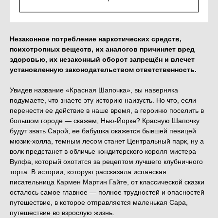
Out of stock
Незаконное потребление наркотических средств,
психотропных веществ, их аналогов причиняет вред
здоровью, их незаконный оборот запрещён и влечет
установленную законодательством ответственность.
Увидев название «Красная Шапочка», вы наверняка
подумаете, что знаете эту историю наизусть. Но что, если
перенести ее действие в наше время, а героиню поселить в
большом городе — скажем, Нью-Йорке? Красную Шапочку
будут звать Сарой, ее бабушка окажется бывшей певицей
мюзик-холла, темным лесом станет Центральный парк, ну а
волк предстанет в обличье кондитерского короля мистера
Вулфа, который охотится за рецептом лучшего клубничного
торта. В истории, которую рассказала испанская
писательница Кармен Мартин Гайте, от классической сказки
осталось самое главное — полное трудностей и опасностей
путешествие, в которое отправляется маленькая Сара,
путешествие во взрослую жизнь.