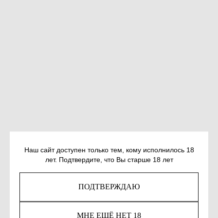
МАРТИН ГАЙТЕ К. КРАСНАЯ
Наш сайт доступен только тем, кому исполнилось 18
лет. Подтвердите, что Вы старше 18 лет
ШАПОЧКА НА МАНХЭТТЕНЕ
SKU:
978-5-91759-790-4
ПОДТВЕРЖДАЮ
995
р.
МНЕ ЕЩЁ НЕТ 18