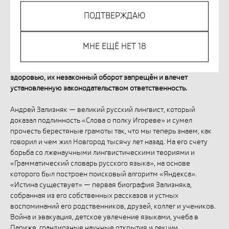
ПОДТВЕРЖДАЮ
Out of stock
МНЕ ЕЩЁ НЕТ 18
Незаконное потребление наркотических средств,
психотропных веществ, их аналогов причиняет вред
здоровью, их незаконный оборот запрещён и влечет
установленную законодательством ответственность.
Андрей Зализняк — великий русский лингвист, который
доказал подлинность «Слова о полку Игореве» и сумел
прочесть берестяные грамоты так, что мы теперь знаем, как
говорил и чем жил Новгород тысячу лет назад. На его счету
борьба со лженаучными лингвистическими теориями и
«Грамматический словарь русского языка», на основе
которого был построен поисковый алгоритм «Яндекса».
«Истина существует» — первая биография Зализняка,
собранная из его собственных рассказов и устных
воспоминаний его родственников, друзей, коллег и учеников.
Война и эвакуация, детское увлечение языками, учеба в
Париже, грандиозные научные открытия и лекции,