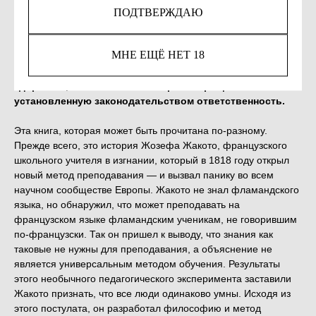
Out of stock
ПОДТВЕРЖДАЮ
МНЕ ЕЩЁ НЕТ 18
Незаконное потребление наркотических средств,
психотропных веществ, их аналогов причиняет вред
здоровью, их незаконный оборот запрещён и влечет
установленную законодательством ответственность.
Эта книга, которая может быть прочитана по-разному.
Прежде всего, это история Жозефа Жакото, французского
школьного учителя в изгнании, который в 1818 году открыл
новый метод преподавания — и вызвал панику во всем
научном сообществе Европы. Жакото не знал фламандского
языка, но обнаружил, что может преподавать на
французском языке фламандским ученикам, не говорившим
по-французски. Так он пришел к выводу, что знания как
таковые не нужны для преподавания, а объяснение не
является универсальным методом обучения. Результаты
этого необычного педагогического эксперимента заставили
Жакото признать, что все люди одинаково умны. Исходя из
этого постулата, он разработал философию и метод