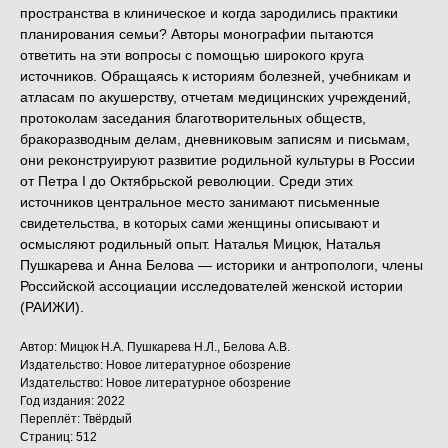
пространства в клиническое и когда зародились практики
планирования семьи? Авторы монографии пытаются
ответить на эти вопросы с помощью широкого круга
источников. Обращаясь к историям болезней, учебникам и
атласам по акушерству, отчетам медицинских учреждений,
протоколам заседания благотворительных обществ,
бракоразводным делам, дневниковым записям и письмам,
они реконструируют развитие родильной культуры в России
от Петра I до Октябрьской революции. Среди этих
источников центральное место занимают письменные
свидетельства, в которых сами женщины описывают и
осмысляют родильный опыт. Наталья Мицюк, Наталья
Пушкарева и Анна Белова — историки и антропологи, члены
Российской ассоциации исследователей женской истории
(РАИЖИ).
Автор: Мицюк Н.А. Пушкарева Н.Л., Белова А.В.
Издательство: Новое литературное обозрение
Издательство: Новое литературное обозрение
Год издания: 2022
Переплёт: Твёрдый
Страниц: 512