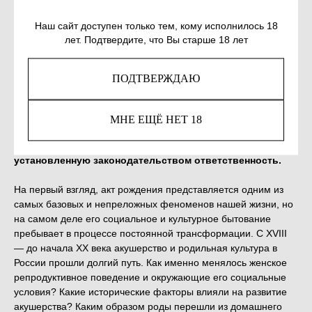
SKU:
978-5-4448-1839-8
Наш сайт доступен только тем, кому исполнилось 18
1 400
р.
лет. Подтвердите, что Вы старше 18 лет
КУПИТЬ
ПОДТВЕРЖДАЮ
Незаконное потребление наркотических средств,
МНЕ ЕЩЁ НЕТ 18
психотропных веществ, их аналогов причиняет вред
здоровью, их незаконный оборот запрещён и влечет
установленную законодательством ответственность.
На первый взгляд, акт рождения представляется одним из
самых базовых и непреложных феноменов нашей жизни, но
на самом деле его социальное и культурное бытование
пребывает в процессе постоянной трансформации. С XVIII
— до начала XX века акушерство и родильная культура в
России прошли долгий путь. Как именно менялось женское
репродуктивное поведение и окружающие его социальные
условия? Какие исторические факторы влияли на развитие
акушерства? Каким образом роды перешли из домашнего