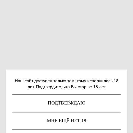
Наш сайт доступен только тем, кому исполнилось 18
лет. Подтвердите, что Вы старше 18 лет
МОСКВИН В. ГРЕЙП ФРУТ, ИЛИ
ИСТОРИЯ ОДНОГО ПИРАТА, ГРОЗЫ
ПОДТВЕРЖДАЮ
МОРЕЙ
SKU:
978-5-85388-053-5
МНЕ ЕЩЁ НЕТ 18
322
р.