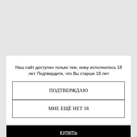
Наш сайт доступен только тем, кому исполнилось 18
лет. Подтвердите, что Вы старше 18 лет
ПОДТВЕРЖДАЮ
ХЛЕБНИКОВ М. СОЮЗ И ДОВЛАТОВ
SKU:
978-5-907358-97-3
МНЕ ЕЩЁ НЕТ 18
931
р.
КУПИТЬ