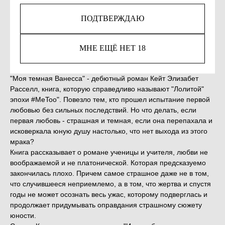
ПОДТВЕРЖДАЮ
Незаконное потребление наркотических средств,
психотропных веществ, их аналогов причиняет вред
здоровью, их незаконный оборот запрещён и влечет
МНЕ ЕЩЁ НЕТ 18
установленную законодательством ответственность.
"Моя темная Ванесса" - дебютный роман Кейт Элизабет
Расселл, книга, которую справедливо называют "Лолитой"
эпохи #MeToo". Повезло тем, кто прошел испытание первой
любовью без сильных последствий. Но что делать, если
первая любовь - страшная и темная, если она перепахала и
исковеркала юную душу настолько, что нет выхода из этого
мрака?
Книга рассказывает о романе ученицы и учителя, любви не
воображаемой и не платонической. Которая предсказуемо
закончилась плохо. Причем самое страшное даже не в том,
что случившееся неприемлемо, а в том, что жертва и спустя
годы не может осознать весь ужас, которому подверглась и
продолжает придумывать оправдания страшному сюжету
юности.