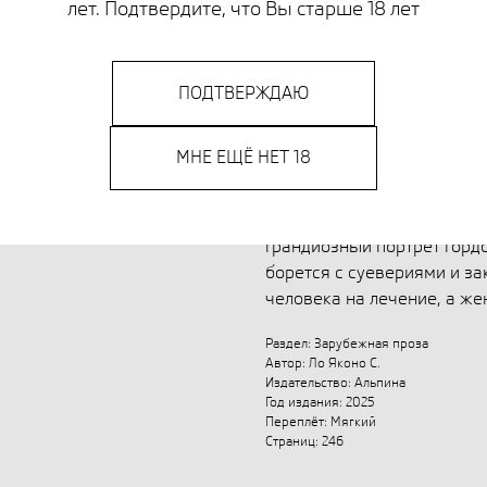
лет. Подтвердите, что Вы старше 18 лет
мха, упорно появляющегося
отец, мастер Урия — врач
научными знаниями и мног
тела и души, не делая ра
ПОДТВЕРЖДАЮ
иудеями. Именно отец пер
мастерства. Лишь навыка».
МНЕ ЕЩЁ НЕТ 18
перед комиссией, которая
истории, лицензию на врач
пересекаются в тени кипя
грандиозный портрет горд
борется с суевериями и за
человека на лечение, а же
Раздел: Зарубежная проза
Автор: Ло Яконо С.
Издательство: Альпина
Год издания: 2025
Переплёт: Мягкий
Страниц: 246