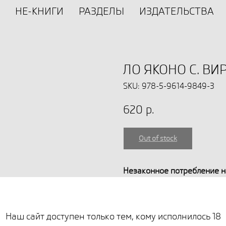
НЕ-КНИГИ
РАЗДЕЛЫ
ИЗДАТЕЛЬСТВА
ЛО ЯКОНО С. В
SKU:
978-5-9614-9849-3
620
р.
Out of stock
Незаконное потребление н
их аналогов причиняет вр
влечет установленную зак
Наш сайт доступен только тем, кому исполнилось 18
Вирдимура, родившаяся в 