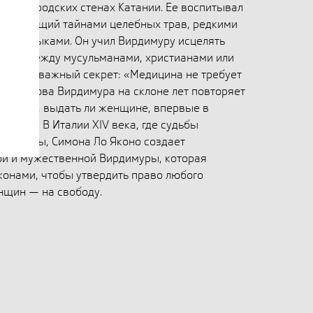
 на городских стенах Катании. Ее воспитывал
, владеющий тайнами целебных трав, редкими
ими языками. Он учил Вирдимуру исцелять
зличий между мусульманами, христианами или
едал ей важный секрет: «Медицина не требует
 Эти слова Вирдимура на склоне лет повторяет
 решает, выдать ли женщине, впервые в
евание. В Италии XIV века, где судьбы
щей Этны, Симона Ло Яконо создаeт
ой и мужественной Вирдимуры, которая
конами, чтобы утвердить право любого
нщин — на свободу.