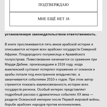
КУПИТЬ
ПОДТВЕРЖДАЮ
МНЕ ЕЩЁ НЕТ 18
Незаконное потребление наркотических средств,
психотропных веществ, их аналогов причиняет вред
здоровью, их незаконный оборот запрещён и влечет
установленную законодательством ответственность.
В книге прослеживаются пять веков арабской истории и
описывается история всех арабских государств Северной
Африки, Плодородного полумесяца и Аравийского
полуострова. Повествование начинается со сражения при
Мардж Дабике, произошедшем в 1516 году, когда
мамлюкский султанат потерпел поражение от османов и
арабы попали под иностранное владычество, а
заканчивается событиями 2010-х годов. При этом автор
стремится показать взаимосвязанность истории всех
государств региона. Особый интерес представляет
подробный рассказ о драматичных событиях ХХ века —
разделе Османской империи после Первой мировой войны,
борьбе арабских народов против колониализма,