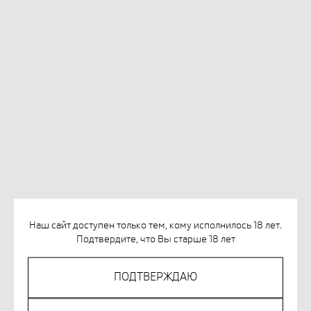
ПАНОВИЧ Б. БЫЧЬЯ ГОРА
Наш сайт доступен только тем, кому исполнилось 18 лет.
SKU:
978-5-389-28155-4
Подтвердите, что Вы старше 18 лет
992
р.
ПОДТВЕРЖДАЮ
Out of stock