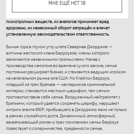
МНЕ ЕЩЁ НЕТ 18
Незаконное потребление наркотических средств,
психотропных веществ, их аналогов причиняет вред
здоровью, их незаконный оборот запрещён и влечет
установленную законодательством ответственность.
Бычья гора в глухом углу штата Северная Джорджия —
вотчина жестокого клана Берроузов, члены которого
занимаются незаконными промыслами. Начав с
производства самогона во времена сухого закона, семья
постоянно расширяет бизнес и становится ведущим игроком
на нелегальном рынке юга США. Но Клейтон Берроуз,
младший из трех братьев — наследников криминальной
империи, становится местным шерифом, тем самым
противопоставив себя семье. Вооруженный нейтралитет с
братьями, который удается сохранять шерифу, нарушают
интриги агента ФБР, прибывшего в Джорджию явно не только
в рамках служебного долга. Динамичный, атмосферный,
захватывающий роман о трех поколениях семьи Берроуз
повествует о соперничестве, преданности семье,