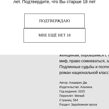
лет. Подтвердите, что Вы старше 18 лет
Каждая экскурсия по дому 
прошлом. Только «сестра, 
смелыми были Las Maripos
Республики. Религиозная 
ПОДТВЕРЖДАЮ
Мате взрослели, влюбляли
Трухильо отравлял жизнь 
МНЕ ЕЩЁ НЕТ 18
со всю страну. Для Джулии
от расправы диктатора, ис
Писательница дала слово 
женщинам, боровшимся с 
миф, право сомневаться, з
Подлинные судьбы и поэти
роман национальной класс
Автор: Альварес Дж.
Издательство: Альпина
Год издания: 2025
Переплёт: Мягкий
Страниц: 564
Раздел: Зарубежная проза