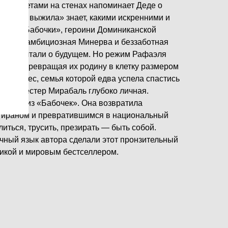
с портретами на стенах напоминает Деде о
которая выжила» знает, какими искренними и
as — «Бабочки», героини Доминиканской
Патрия, амбициозная Минерва и беззаботная
сь и мечтали о будущем. Но режим Рафаэля
людей, превращая их родину в клетку размером
 Альварес, семья которой едва успела спастись
тория сестер Мирабаль глубоко личная.
каждой из «Бабочек». Она возвратила
тираном и превратившимся в национальный
литься, трусить, презирать — быть собой.
чный язык автора сделали этот пронзительный
икой и мировым бестселлером.