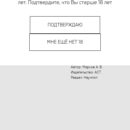
лет. Подтвердите, что Вы старше 18 лет
Что такое польза? Как слу
процветающих победителей
сотрудничество? Книга Ал
ПОДТВЕРЖДАЮ
рассказывает о новейших 
находках палеонтологов, к
вопросы о видоизменениях
МНЕ ЕЩЁ НЕТ 18
времен Дарвина, подтверж
эволюции
Автор: Марков А. В.
Издательство: АСТ
Раздел: Научпоп