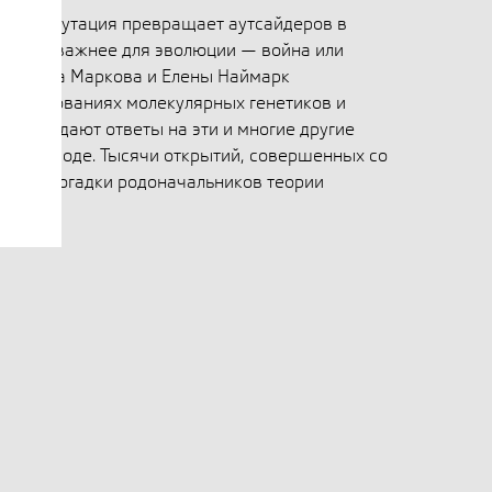
чайная мутация превращает аутсайдеров в
? Что важнее для эволюции — война или
ександра Маркова и Елены Наймарк
исследованиях молекулярных генетиков и
оторые дают ответы на эти и многие другие
 в природе. Тысячи открытий, совершенных со
дают догадки родоначальников теории