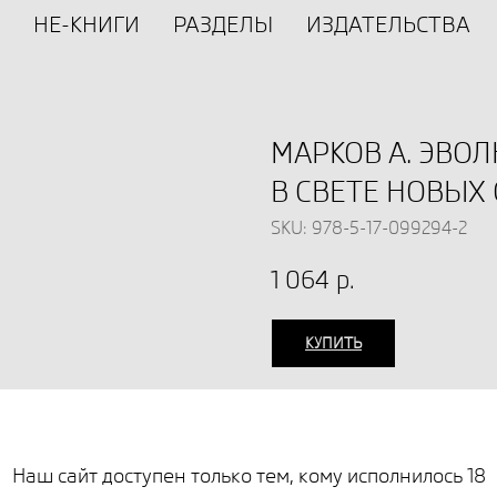
НЕ-КНИГИ
РАЗДЕЛЫ
ИЗДАТЕЛЬСТВА
МАРКОВ А. ЭВО
В СВЕТЕ НОВЫХ
SKU:
978-5-17-099294-2
1 064
р.
КУПИТЬ
Незаконное потребление н
их аналогов причиняет вр
влечет установленную зак
Наш сайт доступен только тем, кому исполнилось 18