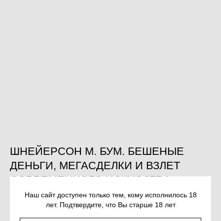
ШНЕЙЕРСОН М. БУМ. БЕШЕНЫЕ
ДЕНЬГИ, МЕГАСДЕЛКИ И ВЗЛЕТ
СОВРЕМЕННОГО ИСКУССТВА
SKU:
978-5-389-25246-2
Наш сайт доступен только тем, кому исполнилось 18
лет. Подтвердите, что Вы старше 18 лет
362
р.