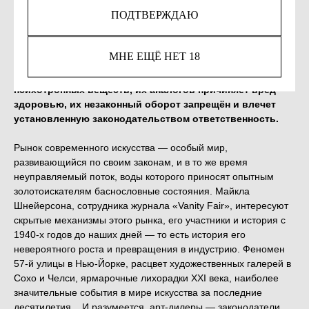
ПОДТВЕРЖДАЮ
КУПИТЬ
МНЕ ЕЩЁ НЕТ 18
Незаконное потребление наркотических средств,
психотропных веществ, их аналогов причиняет вред
здоровью, их незаконный оборот запрещён и влечет
установленную законодательством ответственность.
Рынок современного искусства — особый мир,
развивающийся по своим законам, и в то же время
неуправляемый поток, воды которого приносят опытным
золотоискателям баснословные состояния. Майкла
Шнейерсона, сотрудника журнала «Vanity Fair», интересуют
скрытые механизмы этого рынка, его участники и история с
1940-х годов до наших дней — то есть история его
невероятного роста и превращения в индустрию. Феномен
57-й улицы в Нью-Йорке, расцвет художественных галерей в
Сохо и Челси, ярмарочные лихорадки XXI века, наиболее
значительные события в мире искусства за последние
десятилетия... И разумеется, арт-дилеры — законодатели