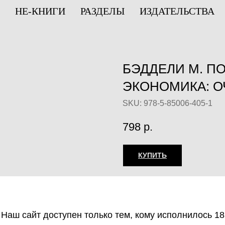
НЕ-КНИГИ
РАЗДЕЛЫ
ИЗДАТЕЛЬСТВА
БЭДДЕЛИ М. П
ЭКОНОМИКА: О
SKU:
978-5-85006-405-1
798
р.
КУПИТЬ
Незаконное потребление
веществ, их аналогов пр
оборот запрещён и влеч
Наш сайт доступен только тем, кому исполнилось 18
ответственность.