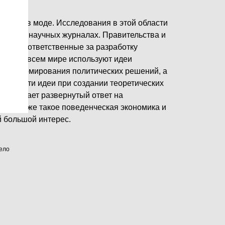
ейчас в моде. Исследования в этой области
ведущих научных журналах. Правительства и
знеса, ответственные за разработку
ий, во всем мире используют идеи
для формирования политических решений, а
вают эти идеи при создании теоретических
ддели дает развернутый ответ на
м, что же такое поведенческая экономика и
й большой интерес.
ело