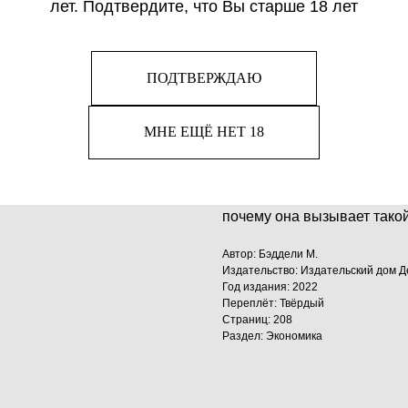
лет. Подтвердите, что Вы старше 18 лет
Поведенческая экономика с
регулярно публикуются в 
ПОДТВЕРЖДАЮ
представители большого би
широкомасштабных стратег
поведенческой экономики 
МНЕ ЕЩЁ НЕТ 18
экономисты все чаще учиты
моделей. Книга Мишель Бэ
закономерные вопросы о то
почему она вызывает тако
Автор: Бэддели М.
Издательство: Издательский дом Д
Год издания: 2022
Переплёт: Твёрдый
Страниц: 208
Раздел: Экономика