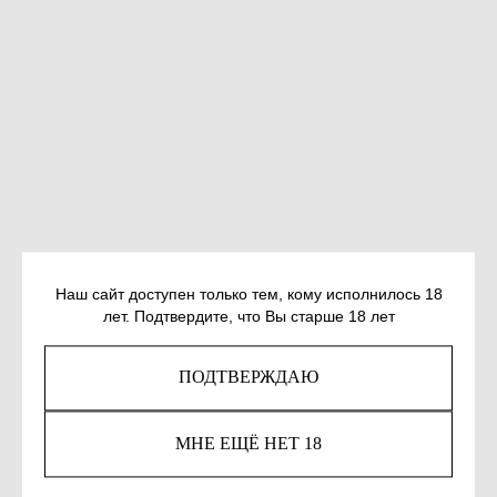
Наш сайт доступен только тем, кому исполнилось 18
лет. Подтвердите, что Вы старше 18 лет
ПОРВИН А. ПОПЫТКИ ГОВОРИТЬ ПО-
РУССКИ
ПОДТВЕРЖДАЮ
SKU:
978-5-6053189-5-8
МНЕ ЕЩЁ НЕТ 18
700
р.