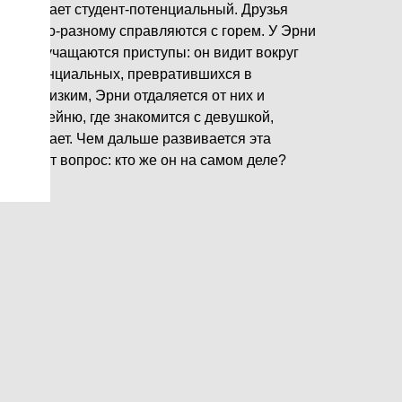
ета сгорает студент-потенциальный. Друзья
ель и по-разному справляются с горем. У Эрни
ьного, учащаются приступы: он видит вокруг
их потенциальных, превратившихся в
дить близким, Эрни отдаляется от них и
у в кофейню, где знакомится с девушкой,
ем не знает. Чем дальше развивается эта
ни давит вопрос: кто же он на самом деле?