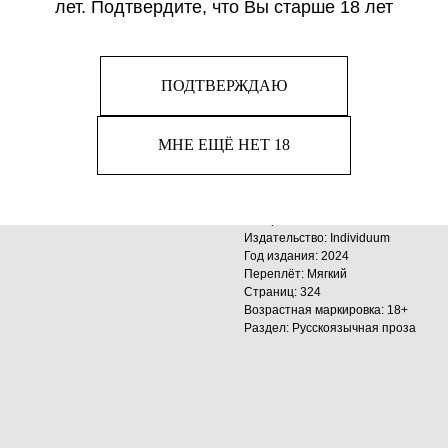
лет. Подтвердите, что Вы старше 18 лет
На глазах всего университ
тяжело переживают его гиб
Марино, другого потенциал
себя пропащих — сгоревш
ПОДТВЕРЖДАЮ
призраков. Не желая навре
устраивается на подработк
МНЕ ЕЩЁ НЕТ 18
которая совсем ничего о н
дружба, тем сильнее на Эр
Автор: Woorie
Издательство: Individuum
Год издания: 2024
Переплёт: Мягкий
Страниц: 324
Возрастная маркировка: 18+
Раздел: Русскоязычная проза