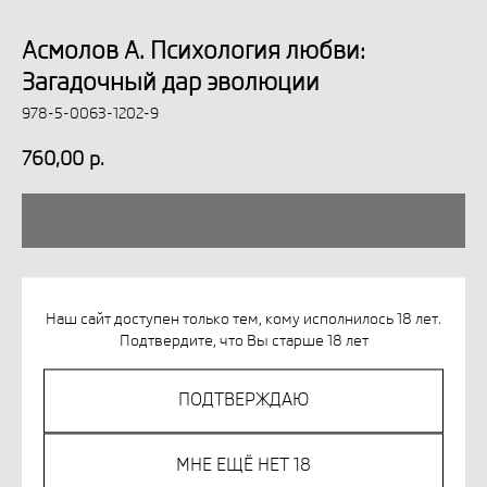
Асмолов А. Психология любви:
Загадочный дар эволюции
978-5-0063-1202-9
760,00
р.
Незаконное потребление наркотических средств,
психотропных веществ, их аналогов причиняет вред
Наш сайт доступен только тем, кому исполнилось 18 лет.
здоровью, их незаконный оборот запрещён и влечет
Подтвердите, что Вы старше 18 лет
установленную законодательством ответственность.
ПОДТВЕРЖДАЮ
Зачем в жизни человека и человечества рождается чудо —
чудо любви? Возможно ли двоим превратиться в одно целое и
при этом сохранить уникальность своего Я? Не является ли
МНЕ ЕЩЁ НЕТ 18
любовь той могучей силой, благодаря которой в каждом из нас