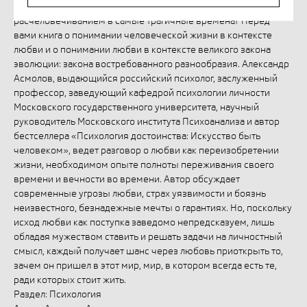
рождается человечность и одерживаются победы над
расчеловечиванием в самые трагичные времена? Перед
вами книга о понимании человеческой жизни в контексте
любви и о понимании любви в контексте великого закона
эволюции: закона востребованного разнообразия. Александр
Асмолов, выдающийся российский психолог, заслуженный
профессор, заведующий кафедрой психологии личности
Московского государственного университета, научный
руководитель Московского института Психоанализа и автор
бестселлера «Психология достоинства: Искусство быть
человеком», ведет разговор о любви как переизобретении
жизни, необходимом опыте полноты переживания своего
времени и вечности во времени. Автор обсуждает
современные угрозы любви, страх уязвимости и боязнь
неизвестного, безнадежные мечты о гарантиях. Но, поскольку
исход любви как поступка заведомо непредсказуем, лишь
обладая мужеством ставить и решать задачи на личностный
смысл, каждый получает шанс через любовь приоткрыть то,
зачем он пришел в этот мир, мир, в котором всегда есть те,
ради которых стоит жить.
Раздел: Психология