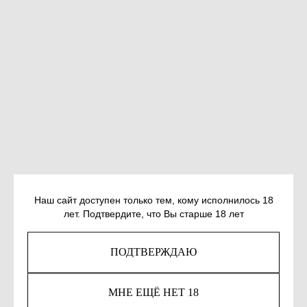
Наш сайт доступен только тем, кому исполнилось 18
АСИМАН А. ДЖЕНТЛЬМЕН ИЗ ПЕРУ
лет. Подтвердите, что Вы старше 18 лет
SKU:
978-5-04-227094-9
ПОДТВЕРЖДАЮ
850
р.
МНЕ ЕЩЁ НЕТ 18
Out of stock