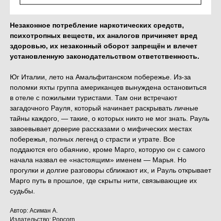
Незаконное потребление наркотических средств,
психотропных веществ, их аналогов причиняет вред
здоровью, их незаконный оборот запрещён и влечет
установленную законодательством ответственность.
Юг Италии, лето на Амальфитанском побережье. Из-за
поломки яхты группа американцев вынуждена остановиться
в отеле с пожилыми туристами. Там они встречают
загадочного Рауля, который начинает раскрывать личные
тайны каждого, — такие, о которых никто не мог знать. Рауль
завоевывает доверие рассказами о мифических местах
побережья, полных легенд о страсти и утрате. Все
поддаются его обаянию, кроме Марго, которую он с самого
начала назвал ее «настоящим» именем — Марья. Но
прогулки и долгие разговоры сближают их, и Рауль открывает
Марго путь в прошлое, где скрыты нити, связывающие их
судьбы.
Автор: Асиман А.
Издательство: Popcorn