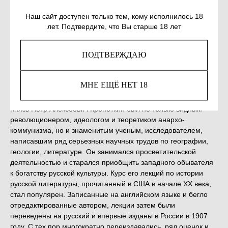
Наш сайт доступен только тем, кому исполнилось 18
КУПИТЬ
лет. Подтвердите, что Вы старше 18 лет
ПОДТВЕРЖДАЮ
Незаконное потребление наркотических средств,
психотропных веществ, их аналогов причиняет вред
здоровью, их незаконный оборот запрещён и влечет
МНЕ ЕЩЁ НЕТ 18
установленную законодательством ответственность.
Князь Петр Алексеевич Кропоткин был не только видным
революционером, идеологом и теоретиком анархо-
коммунизма, но и знаменитым ученым, исследователем,
написавшим ряд серьезных научных трудов по географии,
геологии, литературе. Он занимался просветительской
деятельностью и старался приобщить западного обывателя
к богатству русской культуры. Курс его лекций по истории
русской литературы, прочитанный в США в начале ХХ века,
стал популярен. Записанные на английском языке и бегло
отредактированные автором, лекции затем были
переведены на русский и впервые изданы в России в 1907
году. С тех пор многократно переиздавались, ряд оценок и