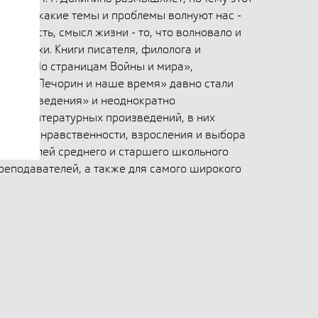
егодня, какие темы и проблемы волнуют нас -
честность, смысл жизни - то, что волновало и
все эпохи. Книги писателя, филолога и
ниной «По страницам Войны и мира»,
ому», «Печорин и наше время» давно стали
ературоведения» и неоднократно
ализа литературных произведений, в них
ности и нравственности, взросления и выбора
 читателей среднего и старшего школьного
преподавателей, а также для самого широкого