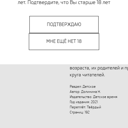
лет. Подтвердите, что Вы старше 18 лет
роман так важен для нас с
дружба и любовь, эгоизм и 
будет волновать людей во 
ПОДТВЕРЖДАЮ
литературоведа Н. Г. Доли
«Предисловие к Достоевск
классикой «школьного лит
МНЕ ЕЩЁ НЕТ 18
переиздавались. Кроме ан
затрагиваются темы духов
жизненных ценностей. Для
возраста, их родителей и 
круга читателей.
Раздел: Детское
Автор: Долинина Н.
Издательство: Детское время
Год издания: 2021
Переплёт: Твёрдый
Страниц: 192