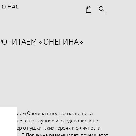
О НАС
РОЧИТАЕМ «ОНЕГИНА»
«Прочитаем Онегина вместе» посвящена
Пушкина. Это не научное исследование и не
разговор о пушкинских героях и о личности
тателем Н. Г. Долинина размышляет, почему этот