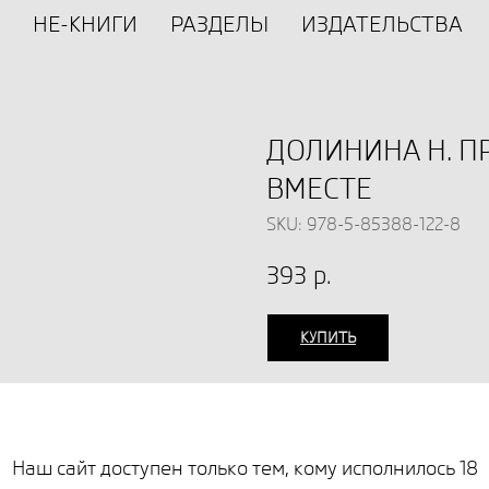
НЕ-КНИГИ
РАЗДЕЛЫ
ИЗДАТЕЛЬСТВА
ДОЛИНИНА Н. П
ВМЕСТЕ
SKU:
978-5-85388-122-8
393
р.
КУПИТЬ
Книга Натальи Долининой 
знаменитому роману А. С. 
комментарий, а свободный 
Наш сайт доступен только тем, кому исполнилось 18
самого поэта. Вместе с чи