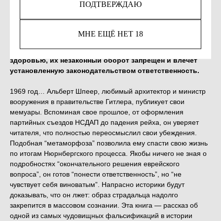
ПОДТВЕРЖДАЮ
КУПИТЬ
МНЕ ЕЩЁ НЕТ 18
Незаконное потребление наркотических средств,
психотропных веществ, их аналогов причиняет вред
здоровью, их незаконный оборот запрещён и влечет
установленную законодательством ответственность.
1969 год… Альберт Шпеер, любимый архитектор и министр
вооружения в правительстве Гитлера, публикует свои
мемуары. Вспоминая свое прошлое, от оформления
партийных съездов НСДАП до падения рейха, он уверяет
читателя, что полностью переосмыслил свои убеждения.
Подобная “метаморфоза” позволила ему спасти свою жизнь
по итогам Нюрнбергского процесса. Якобы ничего не зная о
подробностях “окончательного решения еврейского
вопроса”, он готов “понести ответственность”, но “не
чувствует себя виноватым”. Напрасно историки будут
доказывать, что он лжет: образ страдальца надолго
закрепится в массовом сознании. Эта книга — рассказ об
одной из самых чудовищных фальсификаций в истории