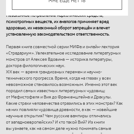
МНЕ ЕЩЁ НЕТ 18
Незаконное потребление наркотических средств,
психотропных веществ, их аналогов причиняет вред
здоровью, их незаконный оборот запрещён и влечет
установленную законодательством ответственность.
Первая книга совместной серии МИФа и онлайн-лектория
«Страдариум». Увлекательное исследование литературных
монстров от Алексея Вдовина — историка литературы,
доктора филологических наук.
XIX век — время грандиозных перемен и научно-
технического прогресса. Время, когда на глазах у всех
невозможное становилось возможным. Именно этот век
породил самых известных литературных чудовищ:
от Мефистофеля и Вия до Франкенштейна и Дракулы.
Какие страхи человечества отразились в этих монстрах? Как
на них повлияли чудовища древности, а как — новейшие
научные открытия? Чем русские вампиры отличались
от западноевропейских? И кто такой Вий? Из книги
вы узнаете, как на самом деле нужно понимать самые