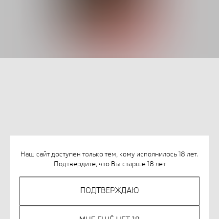
ВДОВИН А. МОНСТРЫ У ПОРОГА
Наш сайт доступен только тем, кому исполнилось 18 лет.
Подтвердите, что Вы старше 18 лет
SKU:
978-5-00214-633-8
956
р.
ПОДТВЕРЖДАЮ
КУПИТЬ