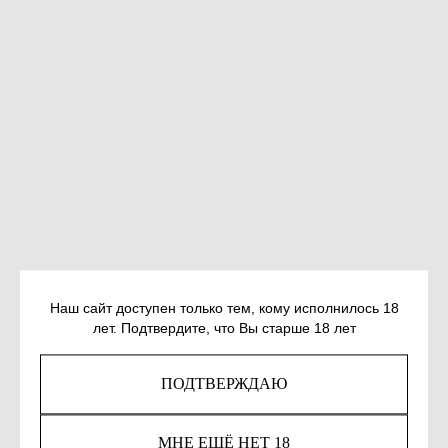
РАСМУССЕН С. СМЕРТЬ ПРИХОДИТ
Наш сайт доступен только тем, кому исполнилось 18
лет. Подтвердите, что Вы старше 18 лет
В КЛУБ ВЯЗАНИЯ
SKU:
978-5-907358-58-4
ПОДТВЕРЖДАЮ
958
р.
МНЕ ЕЩЁ НЕТ 18